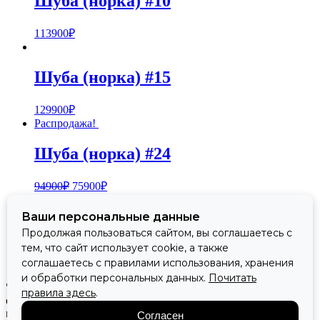
Шуба (норка) #10
113900
₽
Шуба (норка) #15
129900
₽
Распродажа!
Шуба (норка) #24
94900
₽
75900
₽
Распродажа!
Ваши персональные данные
Шуба (норка) #22
Продолжая пользоваться сайтом, вы соглашаетесь с
тем, что сайт использует cookie, а также
131900
₽
105500
₽
соглашаетесь с правилами использования, хранения
и обработки персональных данных.
Почитать
"Флорида" - центр верхней одежды. Все материалы
правила здесь
.
опубликованные на сайте, являются собственностью
магазина, копирование запрещено.
Согласен