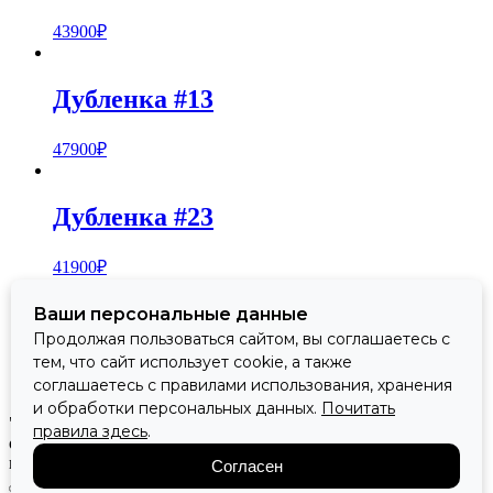
43900
₽
Дубленка #13
47900
₽
Дубленка #23
41900
₽
Ваши персональные данные
Дубленка #9
Продолжая пользоваться сайтом, вы соглашаетесь с
тем, что сайт использует cookie, а также
38900
₽
соглашаетесь с правилами использования, хранения
и обработки персональных данных.
Почитать
"Флорида" - центр верхней одежды. Все материалы
правила здесь
.
опубликованные на сайте, являются собственностью
магазина, копирование запрещено.
Согласен